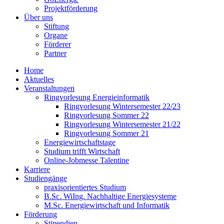
Projektförderung
Über uns
Stiftung
Organe
Förderer
Partner
Home
Aktuelles
Veranstaltungen
Ringvorlesung Energieinformatik
Ringvorlesung Wintersemester 22/23
Ringvorlesung Sommer 22
Ringvorlesung Wintersemester 21/22
Ringvorlesung Sommer 21
Energiewirtschaftstage
Studium trifft Wirtschaft
Online-Jobmesse Talentine
Karriere
Studiengänge
praxisorientiertes Studium
B.Sc. WiIng. Nachhaltige Energiesysteme
M.Sc. Energiewirtschaft und Informatik
Förderung
Stipendien