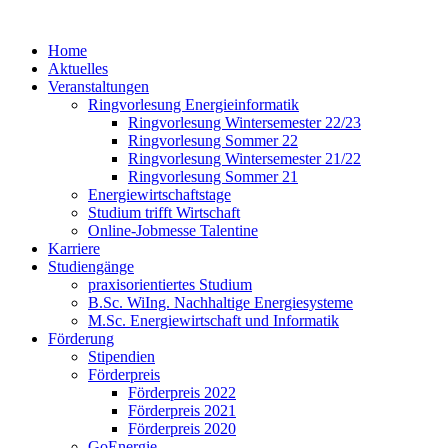
Home
Aktuelles
Veranstaltungen
Ringvorlesung Energieinformatik
Ringvorlesung Wintersemester 22/23
Ringvorlesung Sommer 22
Ringvorlesung Wintersemester 21/22
Ringvorlesung Sommer 21
Energiewirtschaftstage
Studium trifft Wirtschaft
Online-Jobmesse Talentine
Karriere
Studiengänge
praxisorientiertes Studium
B.Sc. WiIng. Nachhaltige Energiesysteme
M.Sc. Energiewirtschaft und Informatik
Förderung
Stipendien
Förderpreis
Förderpreis 2022
Förderpreis 2021
Förderpreis 2020
GoEnergie