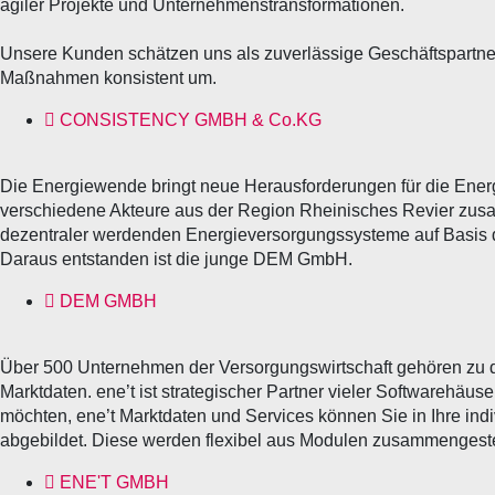
agiler Projekte und Unternehmenstransformationen.
Unsere Kunden schätzen uns als zuverlässige Geschäftspartne
Maßnahmen konsistent um.
CONSISTENCY GMBH & Co.KG
Die Energiewende bringt neue Herausforderungen für die Energ
verschiedene Akteure aus der Region Rheinisches Revier zu
dezentraler werdenden Energieversorgungssysteme auf Basis di
Daraus entstanden ist die junge DEM GmbH.
DEM GMBH
Über 500 Unternehmen der Versorgungswirtschaft gehören zu 
Marktdaten. ene’t ist strategischer Partner vieler Softwarehäus
möchten, ene’t Marktdaten und Services können Sie in Ihre ind
abgebildet. Diese werden flexibel aus Modulen zusammengeste
ENE'T GMBH