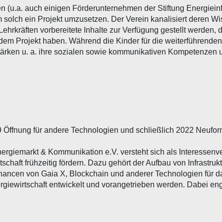
 (u.a. auch einigen Förderunternehmen der Stiftung Energieinfor
m solch ein Projekt umzusetzen. Der Verein kanalisiert deren 
räften vorbereitete Inhalte zur Verfügung gestellt werden, di
 in dem Projekt haben. Während die Kinder für die weiterführende
 stärken u. a. ihre sozialen sowie kommunikativen Kompetenzen
9 Öffnung für andere Technologien und schließlich 2022 Neuform
iemarkt & Kommunikation e.V. versteht sich als Interessenvert
schaft frühzeitig fördern. Dazu gehört der Aufbau von Infrastru
hancen von Gaia X, Blockchain und anderer Technologien für d
ewirtschaft entwickelt und vorangetrieben werden. Dabei engagi